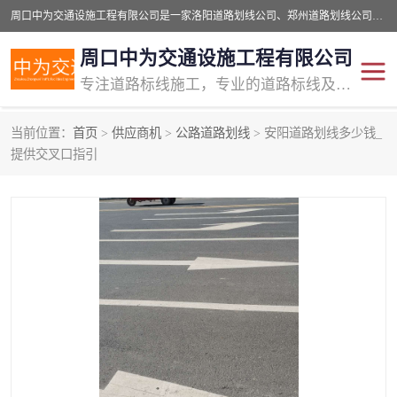
周口中为交通设施工程有限公司是一家洛阳道路划线公司、郑州道路划线公司、平顶山道路车位划线公司、开封车位划线公司、许昌道路车位划线公司、漯河道路车位划线公司，公司始终坚持“诚信、匠心、专注”的宗旨；我们的经营理念是：的服务。
周口中为交通设施工程有限公司
专注道路标线施工，专业的道路标线及交通设施施工服务商!
当前位置：
首页
>
供应商机
>
公路道路划线
> 安阳道路划线多少钱_
交通道路标线
公路道路划线
提供交叉口指引
道路标线划线
马路标线
道路标线
道路划线