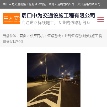
周口中为交通设施工程有限公司是一家洛阳道路划线公司、郑州道路划线公司、平顶山道路车位划线公司、开封车位划线公司、许昌道路车位划线公司、漯河道路车位划线公司，公司始终坚持“诚信、匠心、专注”的宗旨；我们的经营理念是：的服务。
周口中为交通设施工程有限公司
专注道路标线施工，专业的道路标线及交通设施施工服务商!
当前位置：
首页
>
供应商机
>
道路划线
> 开封道路划线标线施工 提
交通道路标线
公路道路划线
供交叉口指引
道路标线划线
马路标线
道路标线
道路划线