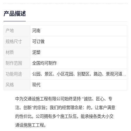
产品描述
产地
河南
规格尺寸
可订做
材质
泥塑
制作范围
全国均可制作
功能用途
公园、景区、小区花园、别墅区、路边、景观河道、水库堤坝、市政桥梁、公路交通和园林景观装饰工程等
风格
现代
中为交通设施工程有限公司始终坚持 “诚信、匠心、专
注、创新”的宗旨；我们的经营理念是：的，让客户满意
的性价比。公司拥有多个施工队伍，能承接各类大小交
通设施施工工程。