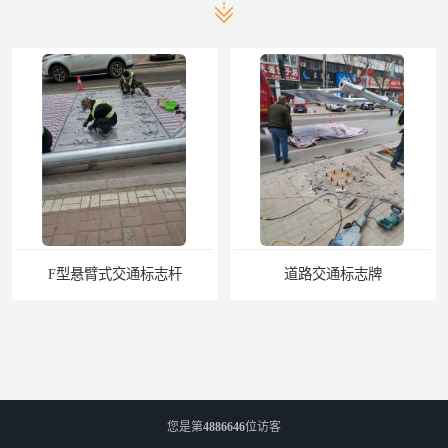
悬臂式交通标志杆
道路交通标志牌
您是第
4886646
位访客