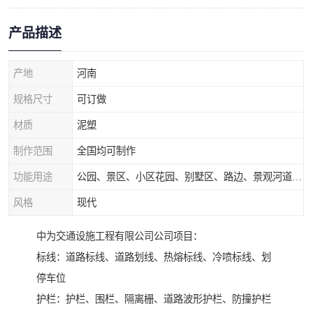
产品描述
产地
河南
规格尺寸
可订做
材质
泥塑
制作范围
全国均可制作
功能用途
公园、景区、小区花园、别墅区、路边、景观河道、水库堤坝、市政桥梁、公路交通和园林景观装饰工程等
风格
现代
中为交通设施工程有限公司公司项目：
标线：道路标线、道路划线、热熔标线、冷喷标线、划
停车位
护栏：护栏、围栏、隔离栅、道路波形护栏、防撞护栏