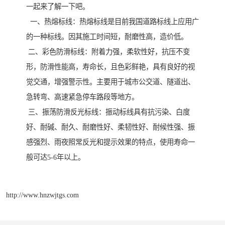
一起来了解一下吧。
一、热熔标线：热熔标线是目前我国道路标线上应用广
的一种标线。因其施工时间短，耐磨性高，造价低。
二、彩色防滑标线：附着力强，柔软性好，抗压不变
形，防滑性能高，寿命长，且色彩鲜艳，具有良好的视
觉交通，增强警示性。主要用于城市公交道、隧道出、
急转弯、高速紧急停车路段等地方。
三、振荡防滑反光标线：振动标线具有抗污染、白度
好、耐碱、耐久、耐磨性好、柔韧性好、耐候性强、振
感强烈、雨夜照常反光和提示效果的特点，使用寿命一
般可达5-6年以上。
http://www.hnzwjtgs.com