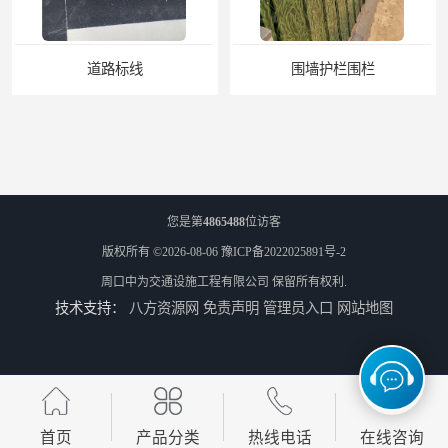
道路标线
围墙护栏围栏
您是第
4865488
位访客
版权所有 ©2026-08-06
豫ICP备2022025891号-2
周口中为交通设施工程有限公司
保留所有权利.
技术支持：
八方资源网
免责声明
管理员入口
网站地图
铁艺围栏护栏
悬臂式标志杆
首页
产品分类
热线电话
在线咨询