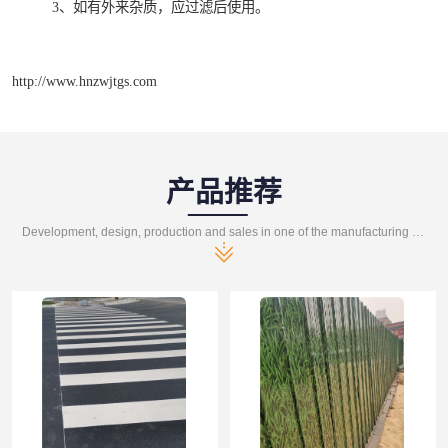
3、如有外来杂质，应过滤后使用。
http://www.hnzwjtgs.com
产品推荐
Development, design, production and sales in one of the manufacturing enterprises