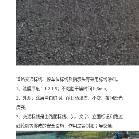
道路交通标线、停车位标线及指示头等采用标线涂料。
1、漆膜厚度：1.2-1.5；不粘胎干燥时间 lt;5min;
2、外观：涂层清白鲜明、耐日晒温差、不变、夜间反光
度强。
3、交通标线是由路面标线、头、文字、立面标记和路边
线轮廓等够成的安全设施，作用是管制和引导交通。