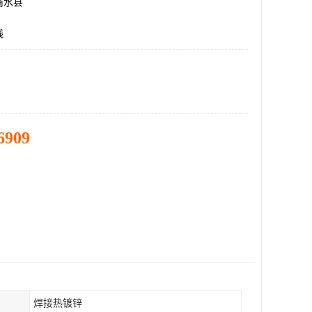
商水县
线
6909
焊接热镀锌