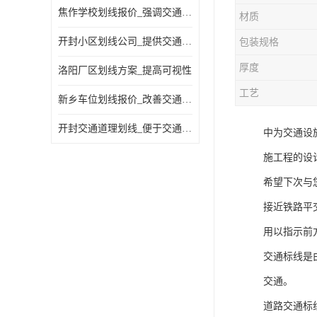
焦作学校划线报价_强调交通规则
材质
开封小区划线公司_提供交通信息
包装规格
厚度
洛阳厂区划线方案_提高可视性
工艺
新乡车位划线报价_改善交通效率
开封交通道理划线_便于交通管理
中为交通设
施工程的设
希望下次与
接近铁路平
用以指示前
交通标线是
交通。
道路交通标