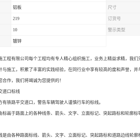
铝板
尺寸
219
订货号
10
警示类型
镀锌
施工程有限公司每个工程均有专人精心组织施工，业务上精益求精，我们
计与施工，积累了丰富的实践经验，在同行业中享有较高的度和声誉，并
您合作，我们将竭诚为您提供的！
交道口标线
方有铁路平交道口，警告车辆驾驶人谨慎行车的标线。
由标画于路面上的各种线条、箭头、文字、立面标记、突起路标和轮廓标
线是由各种路面标线、箭头、文字、立面标记、突起路标和道路边线轮廓