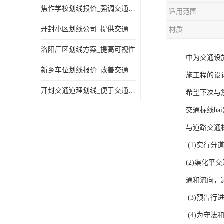
焦作学校划线报价_强调交通规则
适用范围
开封小区划线公司_提供交通信息
材质
洛阳厂区划线方案_提高可视性
中为交通设
新乡车位划线报价_改善交通效率
施工程的设
开封交通道理划线_便于交通管理
希望下次与
交通标线b
与道路交通
(1)实行
(2)渠化
通和流向，
(3)预告
(4)为守