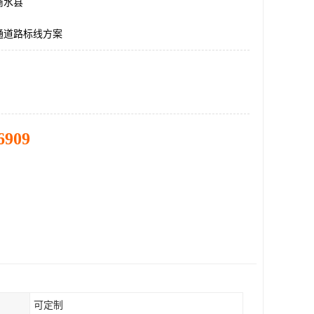
商水县
通道路标线方案
6909
可定制