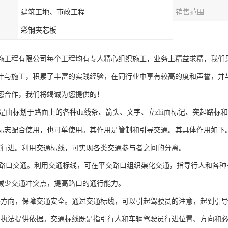
建筑工地、市政工程
销售范围
彩钢夹芯板
施工程有限公司每个工程均有专人精心组织施工，业务上精益求精，我们
计与施工，积累了丰富的实践经验，在同行业中享有较高的度和声誉，并
您合作，我们将竭诚为您提供的！
ai是由标划于路面上的各种du线条、箭头、文字、立zhi面标记、突起路标
标志配合使用，也可单使用。其作用是管制和引导交通。其具体作用如下
分道行进。利用交通标线，可实现各类交通参与者之间的分离。
平交路口交通。利用交通标线，可在平交路口组织渠化交通，指导行人和各
减少交通冲突点，提高路口的通行能力。
行进方向，保障交通安全。通过交通标线，可以引起驾驶员的注意，起到引
法和执法提供依据。交通标线既是指引行人和车辆驾驶员行进位置、方向和