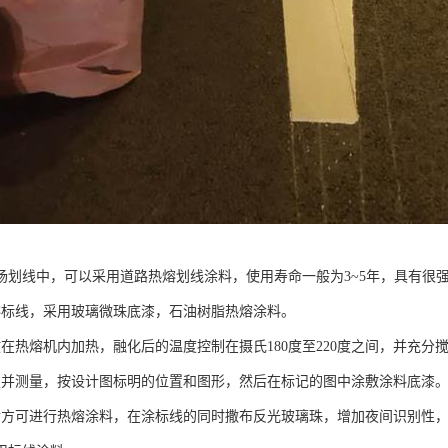
场划线中，可以采用道路热熔划线涂料，使用寿命一般为3~5年，具有很
熔标线，采用玻璃微珠底漆，石油树脂热熔涂料。
放在热熔机内加热，融化后的温度控制在摄氏180度至220度之间，并充分
置并测量，按设计图标明的位置和图形，然后在标记的图中涂敷涂料底漆
后方可进行热熔涂料，在涂标线的同时撒布反光玻璃珠，增加夜间识别性，标