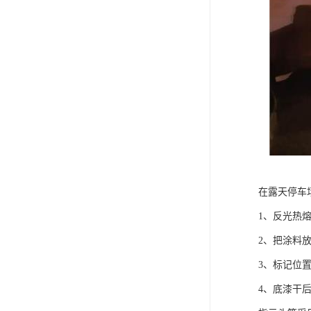
在露天停车
1、反光热
2、把涂料
3、标记位
4、底漆干