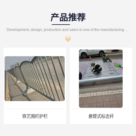
产品推荐
Development, design, production and sales in one of the manufacturing enterprises
铁艺围栏护栏
悬臂式标志杆