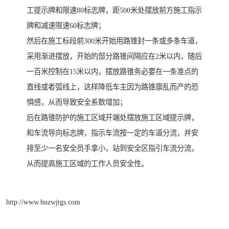
工提示牌和限速80标志牌，距500米处摆放前方施工指示
牌和减速限速60标志牌；
然后在施工标段前300米开始用路锥封一条或多条车道，
采用渐进摆放，开始的部分路锥间隔应在2米以内，随后
一百米控制在15米以内，摆放路锥务必要在一条准点的
直线或者弧线上，这样降低车主因为路锥廪乱而产的恐
惧感，从而导致安全系数增加；
后在路锥防护的施工区域开端处摆放施工区域提示牌，
和车流导向标志牌，指示车流按一定的车道分流，并安
排至少一名安全员手拿小，站到安全区指引车流分流，
从而提高施工区域的工作人员安全性。
http://www.hnzwjtgs.com