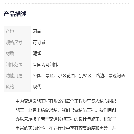
产品描述
产地
河南
规格尺寸
可订做
材质
泥塑
制作范围
全国均可制作
功能用途
公园、景区、小区花园、别墅区、路边、景观河道、水库堤坝、市政桥梁、公路交通和园林景观装饰工程等
风格
现代
中为交通设施工程有限公司每个工程均有专人精心组织
施工，业务上精益求精，我们只做精品工程。我们自创
办以来承接了若干交通设施工程的设计与施工，积累了
丰富的实践经验，在同行业中享有较高的度和声誉，并