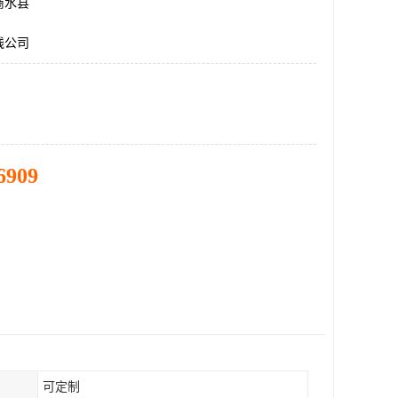
商水县
线公司
6909
可定制