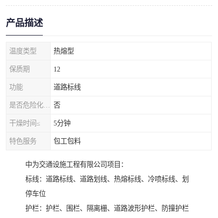
产品描述
温度类型
热熔型
保质期
12
功能
道路标线
是否危险化学品
否
干燥时间≤
5分钟
特色服务
包工包料
中为交通设施工程有限公司项目：
标线：道路标线、道路划线、热熔标线、冷喷标线、划
停车位
护栏：护栏、围栏、隔离栅、道路波形护栏、防撞护栏