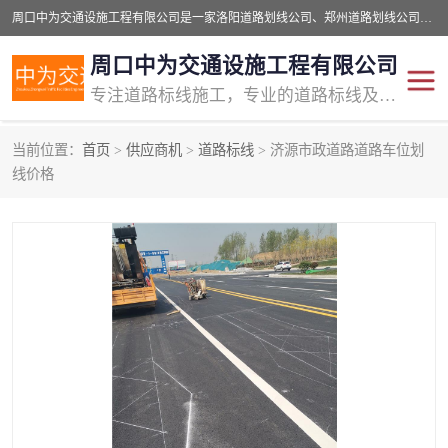
周口中为交通设施工程有限公司是一家洛阳道路划线公司、郑州道路划线公司、平顶山道路车位划线公司、开封车位划线公司、许昌道路车位划线公司、漯河道路车位划线公司，公司始终坚持“诚信、匠心、专注”的宗旨；我们的经营理念是：的服务。
周口中为交通设施工程有限公司
专注道路标线施工，专业的道路标线及交通设施施工服务商!
当前位置：
首页
>
供应商机
>
道路标线
> 济源市政道路道路车位划
交通道路标线
公路道路划线
线价格
道路标线划线
马路标线
道路标线
道路划线