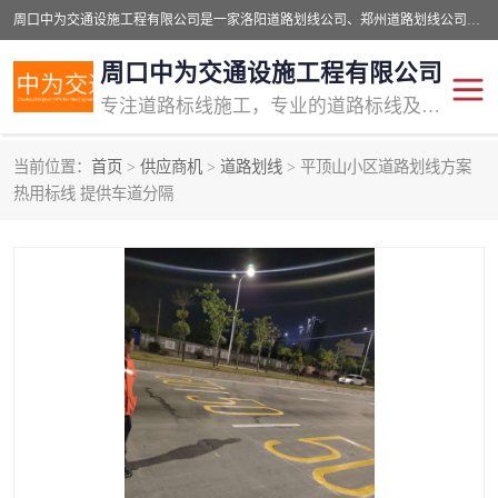
周口中为交通设施工程有限公司是一家洛阳道路划线公司、郑州道路划线公司、平顶山道路车位划线公司、开封车位划线公司、许昌道路车位划线公司、漯河道路车位划线公司，公司始终坚持“诚信、匠心、专注”的宗旨；我们的经营理念是：的服务。
周口中为交通设施工程有限公司
专注道路标线施工，专业的道路标线及交通设施施工服务商!
当前位置：
首页
>
供应商机
>
道路划线
> 平顶山小区道路划线方案
交通道路标线
公路道路划线
热用标线 提供车道分隔
道路标线划线
马路标线
道路标线
道路划线