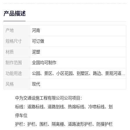
产品描述
产地
河南
规格尺寸
可订做
材质
泥塑
制作范围
全国均可制作
功能用途
公园、景区、小区花园、别墅区、路边、景观河道、水库堤坝、市政桥梁、公路交通和园林景观装饰工程等
风格
现代
中为交通设施工程有限公司公司项目：
标线：道路标线、道路划线、热熔标线、冷喷标线、划
停车位
护栏：护栏、围栏、隔离栅、道路波形护栏、防撞护栏