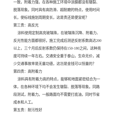
一致，附着力强，在各种施工环境中涂膜都没有皲裂、
脱落现象。同时具有高防滑、超耐磨的特点，使用时间
长，使标线施划周期变长，这是贵还是便宜呢？
第三贵：高反光
涂料使用定制高亮玻璃珠，在玻璃珠沉降、附着力、
反光性能方面都很好。施工完成后测逆反射系数高达200
以上，三个月后反射系数仍保持在150-180之间，这种亮
度可持续一年左右。交通安全重于泰山，生命无价，减
少交通事故率是无量功德，这岂是金钱可以恒量的？
第四贵：高附着力
涂料具有附着力高的特点，能够和地面紧密结合为一
体，在各种环境下均不会发生皲裂、脱落等现象。同路
段测试，附着力。一般路面均不需要打底油，同时节省
成本和人工。
第五贵：耐污性好