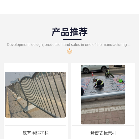
产品推荐
Development, design, production and sales in one of the manufacturing enterprises
护栏
悬臂式标志杆