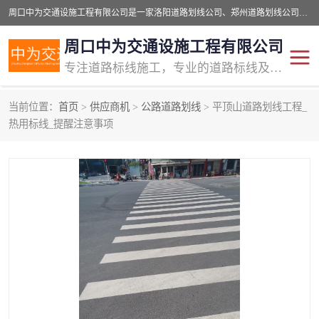
周口中为交通设施工程有限公司是一家洛阳道路划线公司、郑州道路划线公司、平顶山道路车位划线公司、开封车位划线公司、许昌道路车位划线公司、漯河道路车位划线公司，公司始终坚持“诚信、匠心、专注”的宗旨；我们的经营理念是：的服务。
周口中为交通设施工程有限公司
专注道路标线施工，专业的道路标线及交通设施施工服务商!
当前位置：
首页
>
供应商机
>
公路道路划线
> 平顶山道路划线工程_
交通道路标线
公路道路划线
热用标线_提醒注意事项
道路标线划线
马路标线
道路标线
道路划线