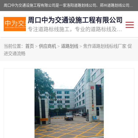
周口中为交通设施工程有限公司是一家洛阳道路划线公司、郑州道路划线公司、平顶山道路车位划线公司、开封车位划线公司、许昌道路车位划线公司、漯河道路车位划线公司，公司始终坚持“诚信、匠心、专注”的宗旨；我们的经营理念是：的服务。
周口中为交通设施工程有限公司
专注道路标线施工，专业的道路标线及交通设施施工服务商!
当前位置：
首页
>
供应商机
>
道路划线
> 焦作道路划线标线厂家 促
交通道路标线
公路道路划线
进交通流畅
道路标线划线
马路标线
道路标线
道路划线