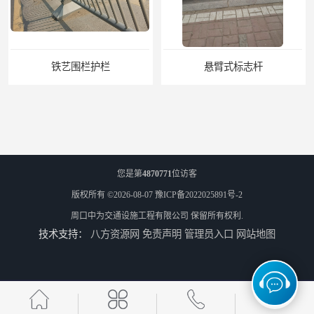
铁艺围栏护栏
悬臂式标志杆
您是第
4870771
位访客
版权所有 ©2026-08-07
豫ICP备2022025891号-2
周口中为交通设施工程有限公司
保留所有权利.
技术支持：
八方资源网
免责声明
管理员入口
网站地图
F型悬臂式交通标志杆
道路交通标志牌