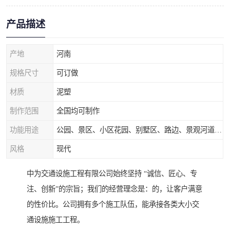
产品描述
产地
河南
规格尺寸
可订做
材质
泥塑
制作范围
全国均可制作
功能用途
公园、景区、小区花园、别墅区、路边、景观河道、水库堤坝、市政桥梁、公路交通和园林景观装饰工程等
风格
现代
中为交通设施工程有限公司始终坚持 “诚信、匠心、专
注、创新”的宗旨；我们的经营理念是：的，让客户满意
的性价比。公司拥有多个施工队伍，能承接各类大小交
通设施施工工程。