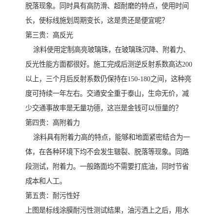
脱落现象。同时具有高防滑、超耐磨的特点，使用时间
长，使标线施划周期变长，这是贵还是便宜呢？
第三贵：高反光
涂料使用定制高亮玻璃珠，在玻璃珠沉降、附着力、
反光性能方面都很好。施工完成后测逆反射系数高达200
以上，三个月后反射系数仍保持在150-180之间，这种亮
度可持续一年左右。交通安全重于泰山，生命无价，减
少交通事故率是无量功德，这岂是金钱可以恒量的？
第四贵：高附着力
涂料具有附着力高的特点，能够和地面紧密结合为一
体，在各种环境下均不会发生皲裂、脱落等现象。同路
段测试，附着力。一般路面均不需要打底油，同时节省
成本和人工。
第五贵：耐污性好
上图是标线涂膜耐污性测试结果，油污洒上之后，用水