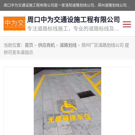
周口中为交通设施工程有限公司是一家洛阳道路划线公司、郑州道路划线公司、平顶山道路车位划线公司、开封车位划线公司、许昌道路车位划线公司、漯河道路车位划线公司，公司始终坚持“诚信、匠心、专注”的宗旨；我们的经营理念是：的服务。
周口中为交通设施工程有限公司
专注道路标线施工，专业的道路标线及交通设施施工服务商!
当前位置：
首页
>
供应商机
>
道路划线
> 郑州厂区道路划线公司 提
交通道路标线
公路道路划线
供可变车道指示
道路标线划线
马路标线
道路标线
道路划线