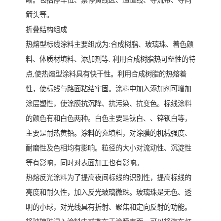
晰。包括停车位、禁停黄线区、通道线、导流带、导向
箭头等。
折叠结构组成
热熔型标线涂料主要组成为:合成树脂、玻璃珠、着色颜
料、体质材填料、添加剂等. 利用合成树脂热可塑性的特
点,使热熔型涂料具有快干性。利用合成树脂的热熔着
性，使标线与路面粘结牢固。涂料中加入添加剂可增加
涂层塑性，使涂膜抗沉降、抗污染、抗变色。标线涂料
的颜色有和白色两种。白色主要是钛白、、锌钡白等，
主要是耐热黄铅。涂料的充填料，对涂膜的机械强度、
耐磨性及色相均有影响。粒径的大小对流动性、沉淀性
等有影响，同时对表面加工也有影响。
热熔反光涂料为了提高夜间标线的识别性，提高标线的
亮度和耐久性，加入反光玻璃微珠。玻璃珠是无色、透
明的小球，对光线具有折射、聚焦和定向反射的功能。