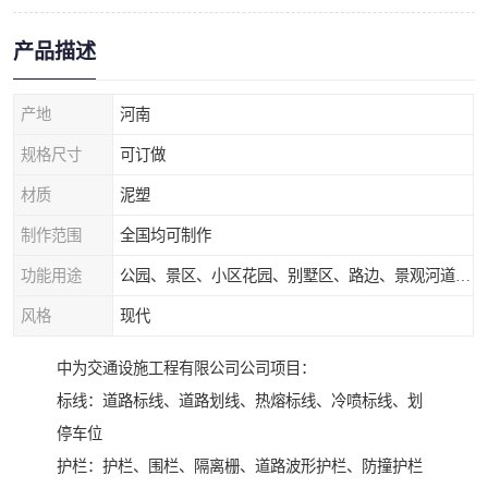
产品描述
产地
河南
规格尺寸
可订做
材质
泥塑
制作范围
全国均可制作
功能用途
公园、景区、小区花园、别墅区、路边、景观河道、水库堤坝、市政桥梁、公路交通和园林景观装饰工程等
风格
现代
中为交通设施工程有限公司公司项目：
标线：道路标线、道路划线、热熔标线、冷喷标线、划
停车位
护栏：护栏、围栏、隔离栅、道路波形护栏、防撞护栏