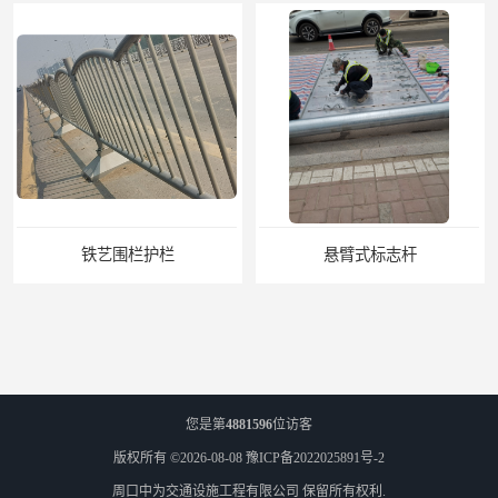
铁艺围栏护栏
悬臂式标志杆
您是第
4881596
位访客
版权所有 ©2026-08-08
豫ICP备2022025891号-2
周口中为交通设施工程有限公司
保留所有权利.