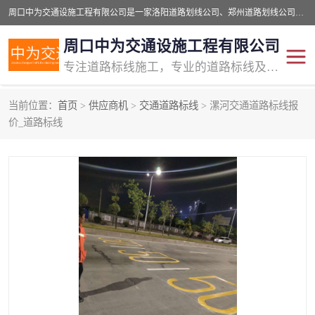
周口中为交通设施工程有限公司是一家洛阳道路划线公司、郑州道路划线公司、平顶山道路车位划线公司、开封车位划线公司、许昌道路车位划线公司、漯河道路车位划线公司，公司始终坚持“诚信、匠心、专注”的宗旨；我们的经营理念是：的服务。
周口中为交通设施工程有限公司
专注道路标线施工，专业的道路标线及交通设施施工服务商!
当前位置：
首页
>
供应商机
>
交通道路标线
> 漯河交通道路标线报
交通道路标线
公路道路划线
价_道路标线
道路标线划线
马路标线
道路标线
道路划线