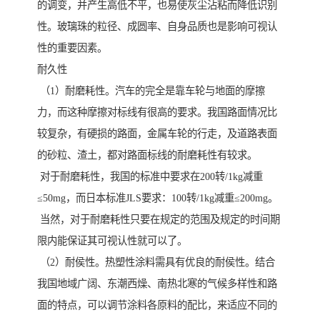
的调变，并产生高低不平，也易使灰尘沾粘而降低识别
性。玻璃珠的粒径、成圆率、自身品质也是影响可视认
性的重要因素。
耐久性
（1）耐磨耗性。汽车的完全是靠车轮与地面的摩擦
力，而这种摩擦对标线有很高的要求。我国路面情况比
较复杂，有硬损的路面，金属车轮的行走，及道路表面
的砂粒、渣土，都对路面标线的耐磨耗性有较求。
对于耐磨耗性，我国的标准中要求在200转/1kg减重
≤50mg，而日本标准JLS要求：100转/1kg减重≤200mg。
当然，对于耐磨耗性只要在规定的范围及规定的时间期
限内能保证其可视认性就可以了。
（2）耐侯性。热塑性涂料需具有优良的耐侯性。结合
我国地域广阔、东潮西燥、南热北寒的气候多样性和路
面的特点，可以调节涂料各原料的配比，来适应不同的