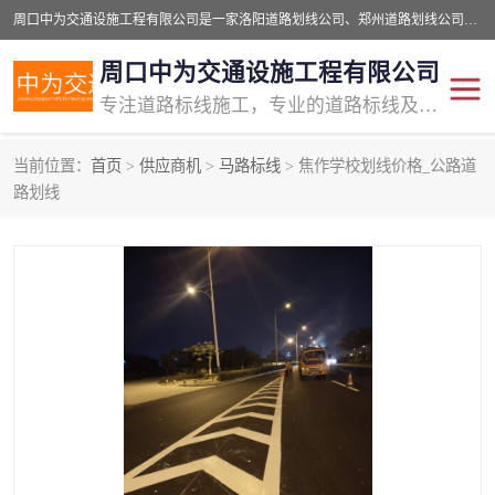
周口中为交通设施工程有限公司是一家洛阳道路划线公司、郑州道路划线公司、平顶山道路车位划线公司、开封车位划线公司、许昌道路车位划线公司、漯河道路车位划线公司，公司始终坚持“诚信、匠心、专注”的宗旨；我们的经营理念是：的服务。
周口中为交通设施工程有限公司
专注道路标线施工，专业的道路标线及交通设施施工服务商!
当前位置：
首页
>
供应商机
>
马路标线
> 焦作学校划线价格_公路道
交通道路标线
公路道路划线
路划线
道路标线划线
马路标线
道路标线
道路划线