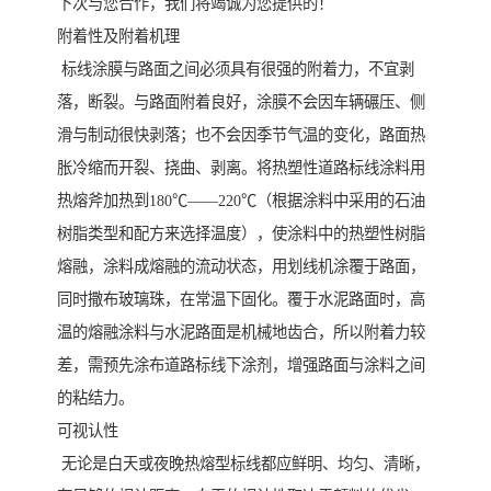
下次与您合作，我们将竭诚为您提供的！
附着性及附着机理
标线涂膜与路面之间必须具有很强的附着力，不宜剥
落，断裂。与路面附着良好，涂膜不会因车辆碾压、侧
滑与制动很快剥落；也不会因季节气温的变化，路面热
胀冷缩而开裂、挠曲、剥离。将热塑性道路标线涂料用
热熔斧加热到180℃——220℃（根据涂料中采用的石油
树脂类型和配方来选择温度），使涂料中的热塑性树脂
熔融，涂料成熔融的流动状态，用划线机涂覆于路面，
同时撒布玻璃珠，在常温下固化。覆于水泥路面时，高
温的熔融涂料与水泥路面是机械地齿合，所以附着力较
差，需预先涂布道路标线下涂剂，增强路面与涂料之间
的粘结力。
可视认性
无论是白天或夜晚热熔型标线都应鲜明、均匀、清晰，