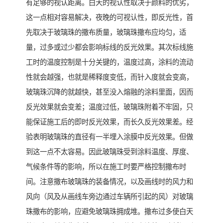
有足够的视认距离。白天的视认性取决于颜料的优劣，
这一点相对容易解决，夜晚的可视认性，即反光性，首
先取决于玻璃珠的撒布质量，玻璃珠撒布应均匀，适
量，过多或过少都会影响标线的反光效果。其次标线施
工时的温度控制是十分关键的，温度过高，涂料的流动
性就会越强，也就是稀释度变低，而针入度就会变高，
玻璃珠沉降的就越快，甚至没入熔融的涂料里面，因而
反光效果就会变差；温度过低，玻璃珠附着不牢固，只
能保证施工后的即时反光效果，而长久反光效果差。经
验表明玻璃珠的直径有一半埋入涂膜中反光效果。但做
到这一点不太容易。因此玻璃珠受到涂料温度、厚度、
气候条件等的影响，所以在施工时要严格控制撒布时
间。注意撒布玻璃珠的装备情况，以及画线时的风力和
风向（风及从画线车旁边通过车辆所引起的风）对玻璃
珠撒布的影响，应避免玻璃珠拥成堆。撒布过多使白天