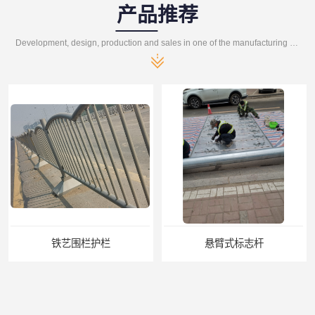
产品推荐
Development, design, production and sales in one of the manufacturing enterprises
铁艺围栏护栏
悬臂式标志杆