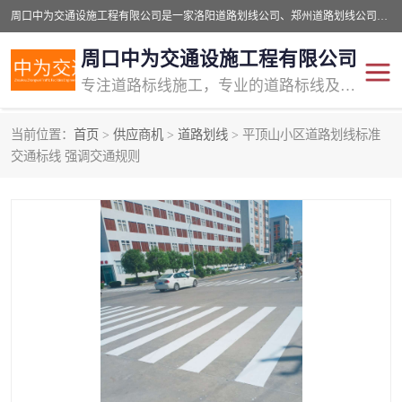
周口中为交通设施工程有限公司是一家洛阳道路划线公司、郑州道路划线公司、平顶山道路车位划线公司、开封车位划线公司、许昌道路车位划线公司、漯河道路车位划线公司，公司始终坚持“诚信、匠心、专注”的宗旨；我们的经营理念是：的服务。
周口中为交通设施工程有限公司
专注道路标线施工，专业的道路标线及交通设施施工服务商!
当前位置：
首页
>
供应商机
>
道路划线
> 平顶山小区道路划线标准
交通道路标线
公路道路划线
交通标线 强调交通规则
道路标线划线
马路标线
道路标线
道路划线