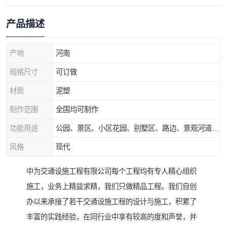
产品描述
产地
河南
规格尺寸
可订做
材质
泥塑
制作范围
全国均可制作
功能用途
公园、景区、小区花园、别墅区、路边、景观河道、水库堤坝、市政桥梁、公路交通和园林景观装饰工程等
风格
现代
中为交通设施工程有限公司每个工程均有专人精心组织
施工，业务上精益求精，我们只做精品工程。我们自创
办以来承接了若干交通设施工程的设计与施工，积累了
丰富的实践经验，在同行业中享有较高的度和声誉，并