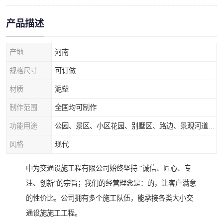
产品描述
产地
河南
规格尺寸
可订做
材质
泥塑
制作范围
全国均可制作
功能用途
公园、景区、小区花园、别墅区、路边、景观河道、水库堤坝、市政桥梁、公路交通和园林景观装饰工程等
风格
现代
中为交通设施工程有限公司始终坚持 “诚信、匠心、专
注、创新”的宗旨；我们的经营理念是：的，让客户满意
的性价比。公司拥有多个施工队伍，能承接各类大小交
通设施施工工程。