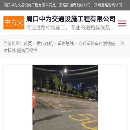
周口中为交通设施工程有限公司是一家洛阳道路划线公司、郑州道路划线公司、平顶山道路车位划线公司、开封车位划线公司、许昌道路车位划线公司、漯河道路车位划线公司，公司始终坚持“诚信、匠心、专注”的宗旨；我们的经营理念是：的服务。
周口中为交通设施工程有限公司
专注道路标线施工，专业的道路标线及交通设施施工服务商!
当前位置：
首页
>
供应商机
>
道路划线
> 商丘道路车位划线施工 冷
交通道路标线
公路道路划线
喷标线 提高可视性
道路标线划线
马路标线
道路标线
道路划线