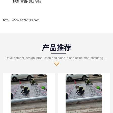
线和警告标线3类。
http://www.hnzwjtgs.com
产品推荐
Development, design, production and sales in one of the manufacturing enterprises