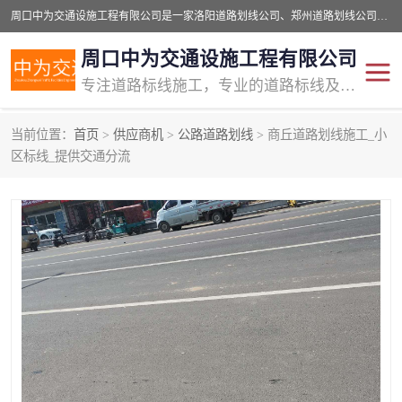
周口中为交通设施工程有限公司是一家洛阳道路划线公司、郑州道路划线公司、平顶山道路车位划线公司、开封车位划线公司、许昌道路车位划线公司、漯河道路车位划线公司，公司始终坚持“诚信、匠心、专注”的宗旨；我们的经营理念是：的服务。
周口中为交通设施工程有限公司
专注道路标线施工，专业的道路标线及交通设施施工服务商!
当前位置：
首页
>
供应商机
>
公路道路划线
> 商丘道路划线施工_小
交通道路标线
公路道路划线
区标线_提供交通分流
道路标线划线
马路标线
道路标线
道路划线