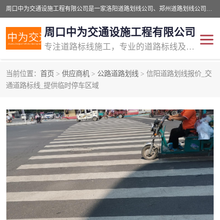
周口中为交通设施工程有限公司是一家洛阳道路划线公司、郑州道路划线公司、平顶山道路车位划线公司、开封车位划线公司、许昌道路车位划线公司、漯河道路车位划线公司，公司始终坚持“诚信、匠心、专注”的宗旨；我们的经营理念是：的服务。
周口中为交通设施工程有限公司
专注道路标线施工，专业的道路标线及交通设施施工服务商!
当前位置：
首页
>
供应商机
>
公路道路划线
> 信阳道路划线报价_交
交通道路标线
公路道路划线
通道路标线_提供临时停车区域
道路标线划线
马路标线
道路标线
道路划线