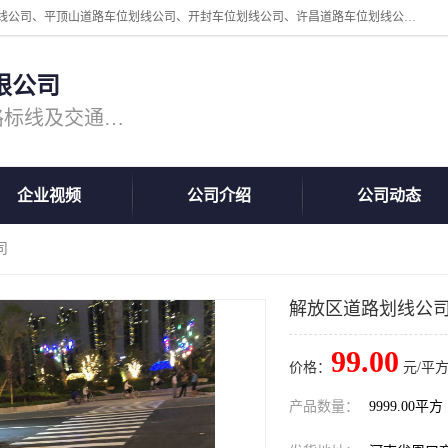
周口中为交通设施工程有限公司是一家洛阳道路划线公司、郑州道路划线公司、平顶山道路车位划线公司、开封车位划线公司、许昌道路车位划线公司、漯河道路车位划线公司，公司始终坚持“诚信、匠心、专注”的宗旨；我们的经营理念是：的服务。
限公司
专注道路标线施工，专业的道路标线及交通设施施工服务商!
企业视频
公司介绍
公司动态
司
解放区道路划线公
99.00
价格：
元/平方
产品数量：
9999.00平方