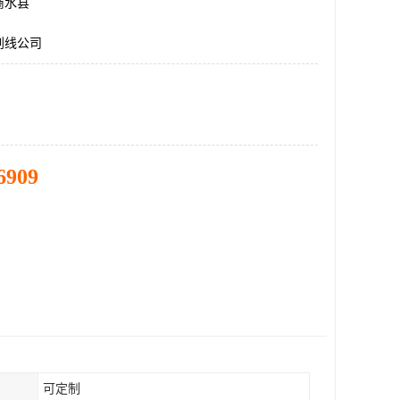
商水县
划线公司
6909
可定制