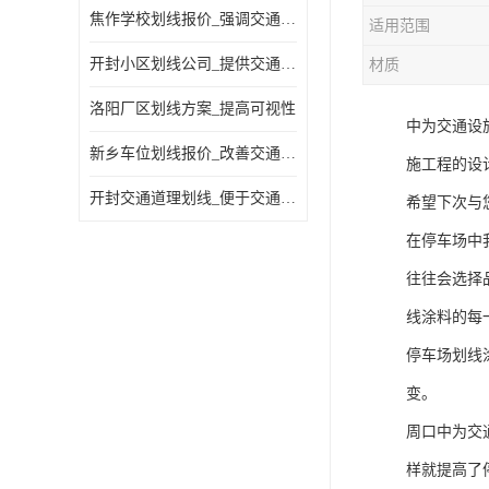
焦作学校划线报价_强调交通规则
适用范围
开封小区划线公司_提供交通信息
材质
洛阳厂区划线方案_提高可视性
中为交通设
新乡车位划线报价_改善交通效率
施工程的设
开封交通道理划线_便于交通管理
希望下次与
在停车场中
往往会选择
线涂料的每
停车场划线
变。
周口中为交
样就提高了