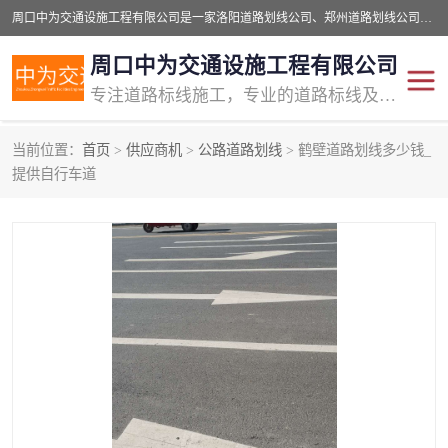
周口中为交通设施工程有限公司是一家洛阳道路划线公司、郑州道路划线公司、平顶山道路车位划线公司、开封车位划线公司、许昌道路车位划线公司、漯河道路车位划线公司，公司始终坚持“诚信、匠心、专注”的宗旨；我们的经营理念是：的服务。
周口中为交通设施工程有限公司
专注道路标线施工，专业的道路标线及交通设施施工服务商!
当前位置：
首页
>
供应商机
>
公路道路划线
> 鹤壁道路划线多少钱_
交通道路标线
公路道路划线
提供自行车道
道路标线划线
马路标线
道路标线
道路划线