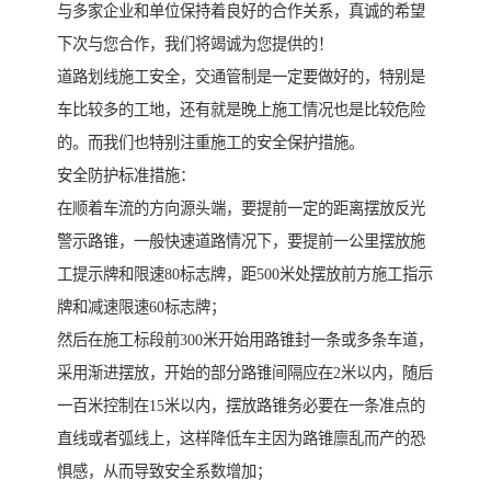
与多家企业和单位保持着良好的合作关系，真诚的希望
下次与您合作，我们将竭诚为您提供的！
道路划线施工安全，交通管制是一定要做好的，特别是
车比较多的工地，还有就是晚上施工情况也是比较危险
的。而我们也特别注重施工的安全保护措施。
安全防护标准措施：
在顺着车流的方向源头端，要提前一定的距离摆放反光
警示路锥，一般快速道路情况下，要提前一公里摆放施
工提示牌和限速80标志牌，距500米处摆放前方施工指示
牌和减速限速60标志牌；
然后在施工标段前300米开始用路锥封一条或多条车道，
采用渐进摆放，开始的部分路锥间隔应在2米以内，随后
一百米控制在15米以内，摆放路锥务必要在一条准点的
直线或者弧线上，这样降低车主因为路锥廪乱而产的恐
惧感，从而导致安全系数增加；