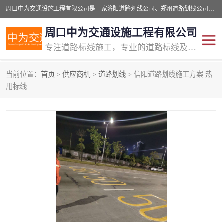
周口中为交通设施工程有限公司是一家洛阳道路划线公司、郑州道路划线公司、平顶山道路车位划线公司、开封车位划线公司、许昌道路车位划线公司、漯河道路车位划线公司，公司始终坚持“诚信、匠心、专注”的宗旨；我们的经营理念是：的服务。
周口中为交通设施工程有限公司
专注道路标线施工，专业的道路标线及交通设施施工服务商!
当前位置：
首页
>
供应商机
>
道路划线
> 信阳道路划线施工方案 热
交通道路标线
公路道路划线
用标线
道路标线划线
马路标线
道路标线
道路划线