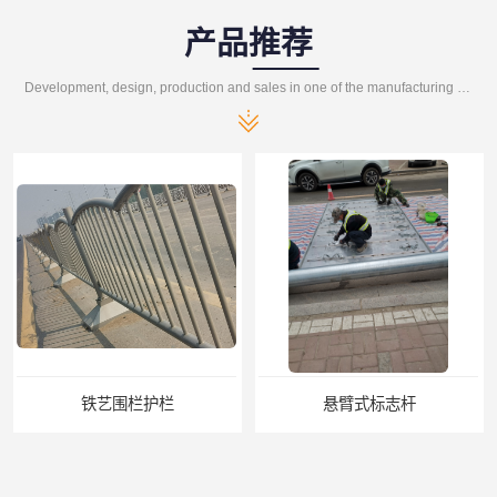
产品推荐
Development, design, production and sales in one of the manufacturing enterprises
铁艺围栏护栏
悬臂式标志杆