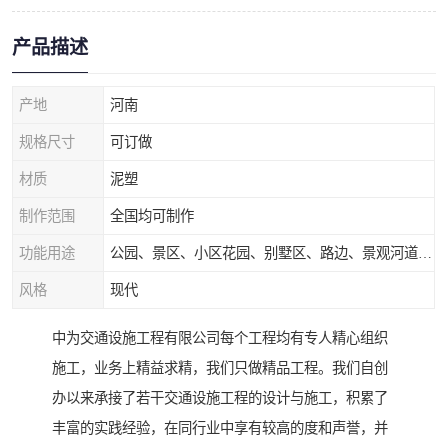
产品描述
产地
河南
规格尺寸
可订做
材质
泥塑
制作范围
全国均可制作
功能用途
公园、景区、小区花园、别墅区、路边、景观河道、水库堤坝、市政桥梁、公路交通和园林景观装饰工程等
风格
现代
中为交通设施工程有限公司每个工程均有专人精心组织
施工，业务上精益求精，我们只做精品工程。我们自创
办以来承接了若干交通设施工程的设计与施工，积累了
丰富的实践经验，在同行业中享有较高的度和声誉，并