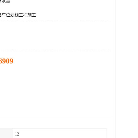
商水县
路车位划线工程施工
6909
12