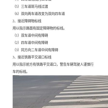
（5）三车道斑马线过渡
（6）双向两车道改变为双向四车道
2、接近障碍物标线
用以指示路面有固定障碍物的标线。
（1）双车道中间有障碍
（2）四车道中间有障碍
（3）同方向二车道中间有障碍
3、接近铁路平交道口标线
用以指示前方有铁路平交道口，警告车辆驾驶人谨慎行
车的标线。