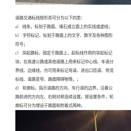
道路交通标线按形态可分为以下四类：
a） 线条，标划于路面、缘石或立面上的实线或虚线；
b） 字符标记，标划于路面上的文字、数字及各种图形
符号；
c） 突起路标，固定于路面上，起标线作用的突起标记
块，在高速公路或其他道路上用来标记中心线、车道分
界线、边缘线，也可用来标记弯道、进出口匝道、导流
标线、道路变窄、路面障碍物等。；
d） 轮廓标，指示道路的方向、车行道的边界，沿着公
路前进的方向左、右侧对称连续设置。按设置条件，轮
廓标可分为埋设于路面和附着式两种。