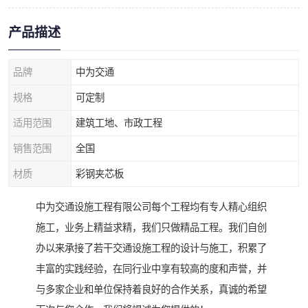
产品描述
品牌
中为交通
规格
可定制
适用范围
建筑工地、市政工程
销售范围
全国
材质
彩钢夹芯板
中为交通设施工程有限公司每个工程均有专人精心组织
施工，业务上精益求精，我们只做精品工程。我们自创
办以来承接了若干交通设施工程的设计与施工，积累了
丰富的实践经验，在同行业中享有较高的度和声誉，并
与多家企业和单位保持着良好的合作关系，真诚的希望