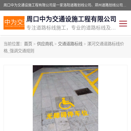
周口中为交通设施工程有限公司是一家洛阳道路划线公司、郑州道路划线公司、平顶山道路车位划线公司、开封车位划线公司、许昌道路车位划线公司、漯河道路车位划线公司，公司始终坚持“诚信、匠心、专注”的宗旨；我们的经营理念是：的服务。
周口中为交通设施工程有限公司
专注道路标线施工，专业的道路标线及交通设施施工服务商!
当前位置：
首页
>
供应商机
>
交通道路标线
> 漯河交通道路标线价
交通道路标线
公路道路划线
格_强调交通规则
道路标线划线
马路标线
道路标线
道路划线