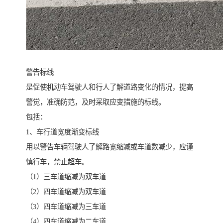
警告标线
是促使机动车驾驶人和行人了解道路变化的情况，提高
警觉，准确防范，及时采取应变措施的标线。
包括：
1、车行道宽度渐变标线
用以警告车辆驾驶人了解路宽缩减或车道数减少，应谨
慎行车，禁止超车。
（1）三车道缩减为双车道
（2）四车道缩减为双车道
（3）四车道缩减为三车道
（4）四车道缩减为二车道