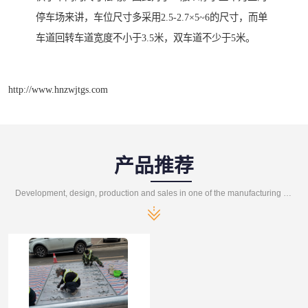
停车场来讲，车位尺寸多采用2.5-2.7×5~6的尺寸，而单
车道回转车道宽度不小于3.5米，双车道不少于5米。
http://www.hnzwjtgs.com
产品推荐
Development, design, production and sales in one of the manufacturing enterprises