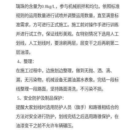
璃珠的含量为0.8kg/L，参与机械前拌和均匀。依照标准
规则的运用数量进行试喷并调整运用数量，直至满意标
准需求，方可进行正式施工。施工前对操作手进行训练
并进行试工作，保证线形美观。在特别情况下选用人工
划线，人工划线时，要涂刷两层，层变干之后再刷第二
层油漆。
4、整理：
在施工过程中，边施划边整理，做到无抛、洒、滴、
漏，无污染物，机械设备无漏油漏水表象。完结一段标
线整理一段路面，坚持路面清洗，不污染不损。
5、安全防护及制品保护：
提醒大家划线时选用防护人员（旗手）和路锥相结合的
方法对安全进行防护，划线完结之后选用路锥保护，在
油漆变干之前不允许车辆碾压。