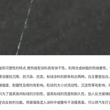
脂热可塑性的特点,使热熔型涂料具有快干性。利用合成树脂的热熔着性
使涂膜抗沉降、抗污染、抗变。标线涂料的颜有和白两种。白主要是钛白
械强度、耐磨性及相均有影响。粒径的大小对流动性、沉淀性等有影响，
料为了提高夜间标线的识别性，提高标线的亮度和耐久性，加入反光玻璃
定向反射的功能。将玻璃珠混入涂料中或撒布于涂膜表面，可以将汽车灯