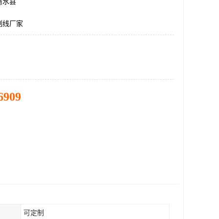
商水县
划线厂家
6909
可定制