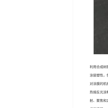
利用合成树
涂层塑性，
对涂膜的机
热熔反光涂
射、聚焦和