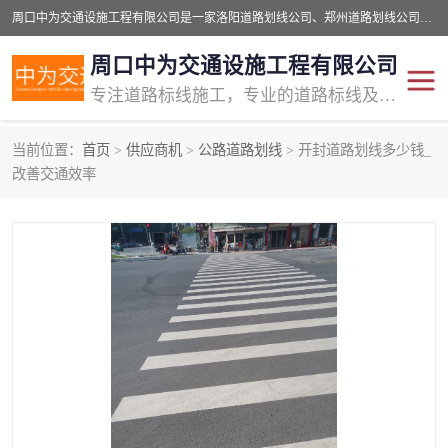
周口中为交通设施工程有限公司是一家洛阳道路划线公司、郑州道路划线公司、平顶山道路车位划线公司、开封车位划线公司、许昌道路车位划线公司、漯河道路车位划线公司，公司始终坚持“诚信、匠心、专注”的宗旨；我们的经营理念是：的服务。
周口中为交通设施工程有限公司
专注道路标线施工，专业的道路标线及交通设施施工服务商!
当前位置：
首页
>
供应商机
>
公路道路划线
> 开封道路划线多少钱_
交通道路标线
公路道路划线
改善交通效率
道路标线划线
马路标线
道路标线
道路划线