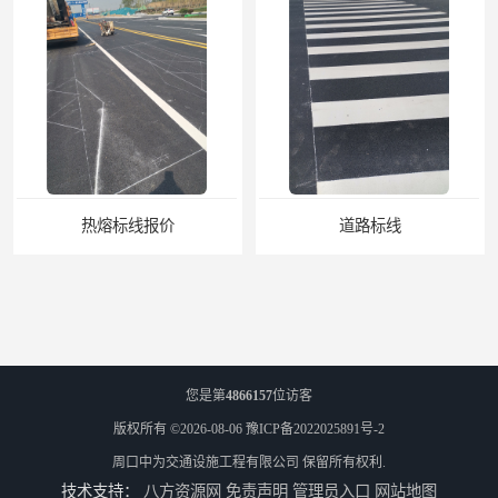
热熔标线报价
道路标线
您是第
4866157
位访客
版权所有 ©2026-08-06
豫ICP备2022025891号-2
周口中为交通设施工程有限公司
保留所有权利.
技术支持：
八方资源网
免责声明
管理员入口
网站地图