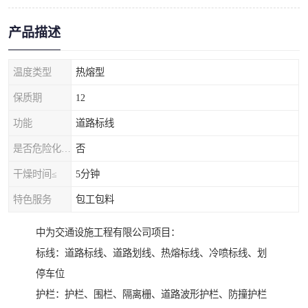
产品描述
温度类型
热熔型
保质期
12
功能
道路标线
是否危险化学品
否
干燥时间≤
5分钟
特色服务
包工包料
中为交通设施工程有限公司项目：
标线：道路标线、道路划线、热熔标线、冷喷标线、划
停车位
护栏：护栏、围栏、隔离栅、道路波形护栏、防撞护栏