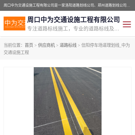
周口中为交通设施工程有限公司是一家洛阳道路划线公司、郑州道路划线公司、平顶山道路车位划线公司、开封车位划线公司、许昌道路车位划线公司、漯河道路车位划线公司，公司始终坚持“诚信、匠心、专注”的宗旨；我们的经营理念是：的服务。
周口中为交通设施工程有限公司
专注道路标线施工，专业的道路标线及交通设施施工服务商!
当前位置：
首页
>
供应商机
>
道路标线
> 信阳停车场道理划线_中为
交通道路标线
公路道路划线
交通设施工程
道路标线划线
马路标线
道路标线
道路划线