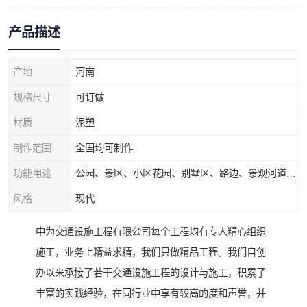
产品描述
产地
河南
规格尺寸
可订做
材质
泥塑
制作范围
全国均可制作
功能用途
公园、景区、小区花园、别墅区、路边、景观河道、水库堤坝、市政桥梁、公路交通和园林景观装饰工程等
风格
现代
中为交通设施工程有限公司每个工程均有专人精心组织
施工，业务上精益求精，我们只做精品工程。我们自创
办以来承接了若干交通设施工程的设计与施工，积累了
丰富的实践经验，在同行业中享有较高的度和声誉，并