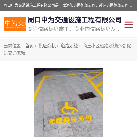
周口中为交通设施工程有限公司是一家洛阳道路划线公司、郑州道路划线公司、平顶山道路车位划线公司、开封车位划线公司、许昌道路车位划线公司、漯河道路车位划线公司，公司始终坚持“诚信、匠心、专注”的宗旨；我们的经营理念是：的服务。
周口中为交通设施工程有限公司
专注道路标线施工，专业的道路标线及交通设施施工服务商!
当前位置：
首页
>
供应商机
>
道路划线
> 商丘小区道路划线价格 促
交通道路标线
公路道路划线
进交通流畅
道路标线划线
马路标线
道路标线
道路划线