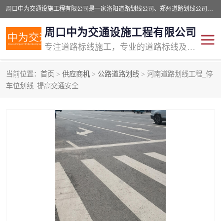
周口中为交通设施工程有限公司是一家洛阳道路划线公司、郑州道路划线公司、平顶山道路车位划线公司、开封车位划线公司、许昌道路车位划线公司、漯河道路车位划线公司，公司始终坚持“诚信、匠心、专注”的宗旨；我们的经营理念是：的服务。
周口中为交通设施工程有限公司
专注道路标线施工，专业的道路标线及交通设施施工服务商!
当前位置：
首页
>
供应商机
>
公路道路划线
> 河南道路划线工程_停
交通道路标线
公路道路划线
车位划线_提高交通安全
道路标线划线
马路标线
道路标线
道路划线