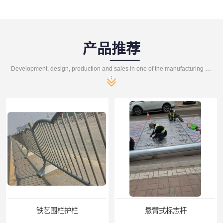
产品推荐
Development, design, production and sales in one of the manufacturing enterprises
铁艺围栏护栏
悬臂式标志杆