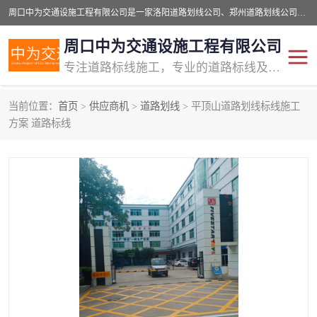
周口中为交通设施工程有限公司是一家洛阳道路划线公司、郑州道路划线公司、平顶山道路车位划线公司、开封车位划线公司、许昌道路车位划线公司、漯河道路车位划线公司，公司始终坚持“诚信、匠心、专注”的宗旨；我们的经营理念是：的服务。
周口中为交通设施工程有限公司
专注道路标线施工，专业的道路标线及交通设施施工服务商!
当前位置：
首页
>
供应商机
>
道路划线
> 平顶山道路划线标线施工
交通道路标线
公路道路划线
方案 道路标线
道路标线划线
马路标线
道路标线
道路划线