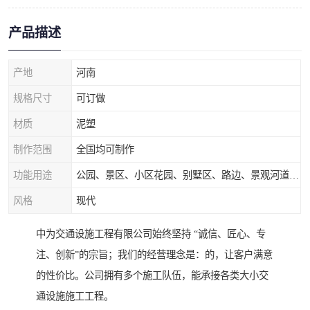
产品描述
产地
河南
规格尺寸
可订做
材质
泥塑
制作范围
全国均可制作
功能用途
公园、景区、小区花园、别墅区、路边、景观河道、水库堤坝、市政桥梁、公路交通和园林景观装饰工程等
风格
现代
中为交通设施工程有限公司始终坚持 “诚信、匠心、专
注、创新”的宗旨；我们的经营理念是：的，让客户满意
的性价比。公司拥有多个施工队伍，能承接各类大小交
通设施施工工程。