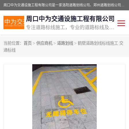
周口中为交通设施工程有限公司是一家洛阳道路划线公司、郑州道路划线公司、平顶山道路车位划线公司、开封车位划线公司、许昌道路车位划线公司、漯河道路车位划线公司，公司始终坚持“诚信、匠心、专注”的宗旨；我们的经营理念是：的服务。
周口中为交通设施工程有限公司
专注道路标线施工，专业的道路标线及交通设施施工服务商!
当前位置：
首页
>
供应商机
>
道路划线
> 鹤壁道路划线标线施工 交
交通道路标线
公路道路划线
通标线
道路标线划线
马路标线
道路标线
道路划线