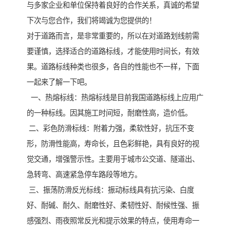
与多家企业和单位保持着良好的合作关系，真诚的希望
下次与您合作，我们将竭诚为您提供的！
对于道路而言，是非常重要的，所以在对道路划线前需
要谨慎，选择适合的道路标线，才能使用时间长，有效
果。道路标线种类也很多，各自的性能也不一样，下面
一起来了解一下吧。
一、热熔标线：热熔标线是目前我国道路标线上应用广
的一种标线。因其施工时间短，耐磨性高，造价低。
二、彩色防滑标线：附着力强，柔软性好，抗压不变
形，防滑性能高，寿命长，且色彩鲜艳，具有良好的视
觉交通，增强警示性。主要用于城市公交道、隧道出、
急转弯、高速紧急停车路段等地方。
三、振荡防滑反光标线：振动标线具有抗污染、白度
好、耐碱、耐久、耐磨性好、柔韧性好、耐候性强、振
感强烈、雨夜照常反光和提示效果的特点，使用寿命一