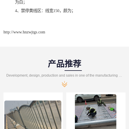
为白；
4、禁停黄线区：线宽150，颜为；
http://www.hnzwjtgs.com
产品推荐
Development, design, production and sales in one of the manufacturing enterprises