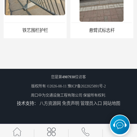
铁艺围栏护栏
悬臂式标志杆
您是第
4907930
位访客
版权所有 ©2026-08-11
豫ICP备2022025891号-2
周口中为交通设施工程有限公司
保留所有权利.
技术支持：
八方资源网
免责声明
管理员入口
网站地图
F型悬臂式交通标志杆
道路交通标志牌