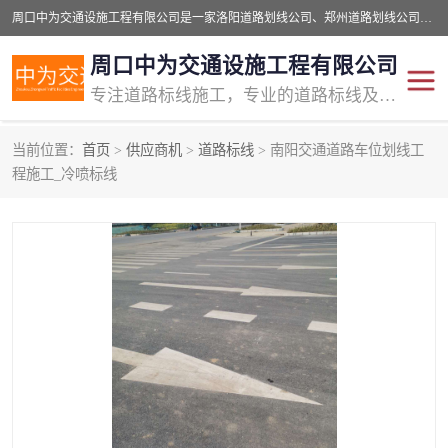
周口中为交通设施工程有限公司是一家洛阳道路划线公司、郑州道路划线公司、平顶山道路车位划线公司、开封车位划线公司、许昌道路车位划线公司、漯河道路车位划线公司，公司始终坚持“诚信、匠心、专注”的宗旨；我们的经营理念是：的服务。
周口中为交通设施工程有限公司
专注道路标线施工，专业的道路标线及交通设施施工服务商!
当前位置：
首页
>
供应商机
>
道路标线
> 南阳交通道路车位划线工
交通道路标线
公路道路划线
程施工_冷喷标线
道路标线划线
马路标线
道路标线
道路划线