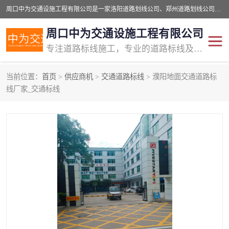
周口中为交通设施工程有限公司是一家洛阳道路划线公司、郑州道路划线公司、平顶山道路车位划线公司、开封车位划线公司、许昌道路车位划线公司、漯河道路车位划线公司，公司始终坚持“诚信、匠心、专注”的宗旨；我们的经营理念是：的服务。
周口中为交通设施工程有限公司
专注道路标线施工，专业的道路标线及交通设施施工服务商!
当前位置：
首页
>
供应商机
>
交通道路标线
> 濮阳地面交通道路标
交通道路标线
公路道路划线
线厂家_交通标线
道路标线划线
马路标线
道路标线
道路划线