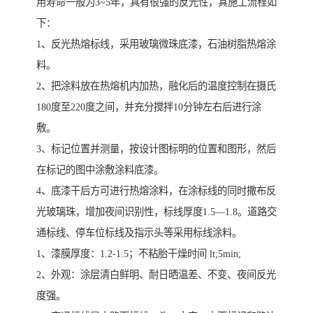
用寿命一般为3~5年，具有很强的反光性，其施工流程如
下：
1、反光热熔标线，采用玻璃微珠底漆，石油树脂热熔涂
料。
2、把涂料放在热熔机内加热，融化后的温度控制在摄氏
180度至220度之间，并充分搅拌10分钟左右后进行涂
敷。
3、标记位置并测量，按设计图标明的位置和图形，然后
在标记的图中涂敷涂料底漆。
4、底漆干后方可进行热熔涂料，在涂标线的同时撒布反
光玻璃珠，增加夜间识别性，标线厚度1.5—1.8。道路交
通标线、停车位标线及指示头等采用标线涂料。
1、漆膜厚度：1.2-1.5；不粘胎干燥时间 lt;5min;
2、外观：涂层清白鲜明、耐日晒温差、不变、夜间反光
度强。