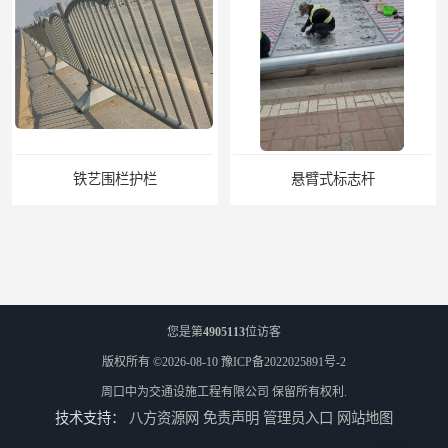
铁艺围栏护栏
悬臂式标志杆
您是第
4905113
位访客
版权所有 ©2026-08-10
豫ICP备2022025891号-2
周口中为交通设施工程有限公司
保留所有权利.
技术支持：
八方资源网
免责声明
管理员入口
网站地图
F型悬臂式交通标志杆
道路交通标志牌