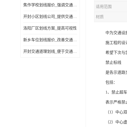
焦作学校划线报价_强调交通规则
适用范围
开封小区划线公司_提供交通信息
材质
洛阳厂区划线方案_提高可视性
中为交通设
新乡车位划线报价_改善交通效率
施工程的设
开封交通道理划线_便于交通管理
希望下次与
禁止标线
是告示道路
包括：
1、禁止超
表示严格禁
（1）中心
（2）中心