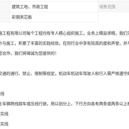
建筑工地、市政工程
销售范围
彩钢夹芯板
施工程有限公司每个工程均有专人精心组织施工，业务上精益求精，我们
计与施工，积累了丰富的实践经验，在同行业中享有较高的度和声誉，并
您合作，我们将竭诚为您提供的！
交通的通行、禁止、限制等规定，机动车机动车驾驶人和行人需严格遵守
车线
止车辆跨线超车或压线行驶。用以划分上、下行方向各有两条或两条以上
双实线
虚实线