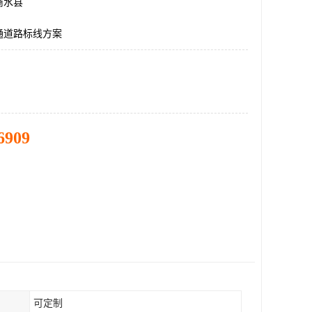
商水县
通道路标线方案
6909
可定制