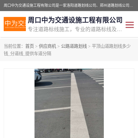
周口中为交通设施工程有限公司是一家洛阳道路划线公司、郑州道路划线公司、平顶山道路车位划线公司、开封车位划线公司、许昌道路车位划线公司、漯河道路车位划线公司，公司始终坚持“诚信、匠心、专注”的宗旨；我们的经营理念是：的服务。
周口中为交通设施工程有限公司
专注道路标线施工，专业的道路标线及交通设施施工服务商!
当前位置：
首页
>
供应商机
>
公路道路划线
> 平顶山道路划线多少
交通道路标线
公路道路划线
钱_分道线_提供车道分隔
道路标线划线
马路标线
道路标线
道路划线