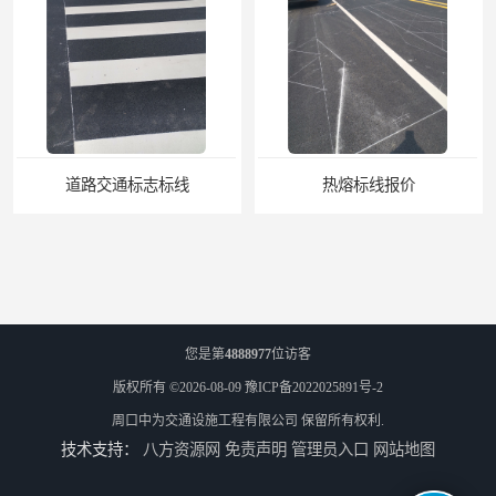
道路交通标志标线
热熔标线报价
您是第
4888977
位访客
版权所有 ©2026-08-09
豫ICP备2022025891号-2
周口中为交通设施工程有限公司
保留所有权利.
技术支持：
八方资源网
免责声明
管理员入口
网站地图
道路标线
围墙护栏围栏