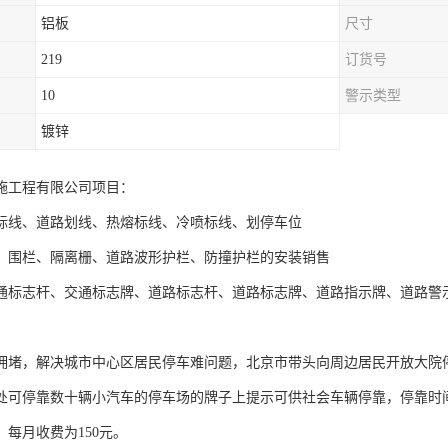
铝板
尺寸
219
订货号
10
警示类型
镀锌
施工程有限公司项目：
标线、道路划线、热熔标线、冷喷标线、划停车位
、围栏、隔离栅、道路波形护栏、防撞护栏的安装销售
通标志杆、交通标志牌、道路标志杆、道路标志牌、道路指示牌、道路警
拥堵，解决城市中心区居民停车难问题，北京市带头向周边居民开放大院
处可停靠数十辆小汽车的停车场的牌子上提示可供社会车辆停靠，停靠时间是
，每月收费为150元。