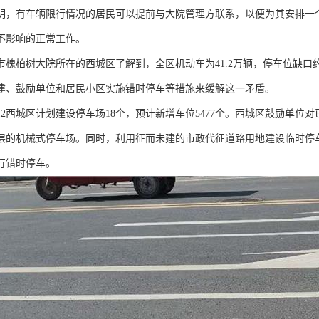
明，有车辆限行情况的居民可以提前与大院管理方联系，以便为其安排一
不影响的正常工作。
市槐柏树大院所在的西城区了解到，全区机动车为41.2万辆，停车位缺口
建、鼓励单位和居民小区实施错时停车等措施来缓解这一矛盾。
012西城区计划建设停车场18个，预计新增车位5477个。西城区鼓励单
层的机械式停车场。同时，利用征而未建的市政代征道路用地建设临时停
行错时停车。