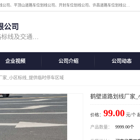
周口中为交通设施工程有限公司是一家洛阳道路划线公司、郑州道路划线公司、平顶山道路车位划线公司、开封车位划线公司、许昌道路车位划线公司、漯河道路车位划线公司，公司始终坚持“诚信、匠心、专注”的宗旨；我们的经营理念是：的服务。
限公司
专注道路标线施工，专业的道路标线及交通设施施工服务商!
企业视频
公司介绍
公司动态
厂家_小区标线_提供临时停车区域
鹤壁道路划线厂家_
99.00
价格：
元/个 
产品数量：
9999.00个