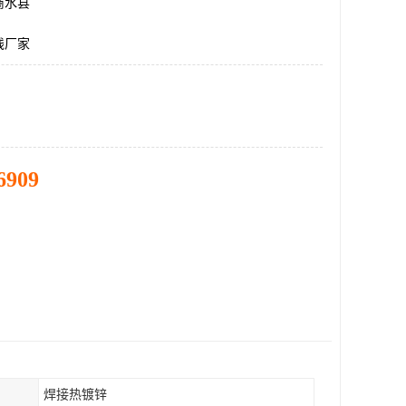
商水县
线厂家
6909
焊接热镀锌