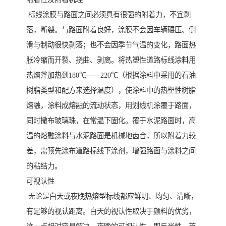
标线涂膜与路面之间必须具有很强的附着力，不宜剥
落，断裂。与路面附着良好，涂膜不会因车辆碾压、侧
滑与制动很快剥落；也不会因季节气温的变化，路面热
胀冷缩而开裂、挠曲、剥离。将热塑性道路标线涂料用
热熔斧加热到180℃——220℃（根据涂料中采用的石油
树脂类型和配方来选择温度），使涂料中的热塑性树脂
熔融，涂料成熔融的流动状态，用划线机涂覆于路面，
同时撒布玻璃珠，在常温下固化。覆于水泥路面时，高
温的熔融涂料与水泥路面是机械地齿合，所以附着力较
差，需预先涂布道路标线下涂剂，增强路面与涂料之间
的粘结力。
可视认性
无论是白天或夜晚热熔型标线都应鲜明、均匀、清晰，
有足够的视认距离。白天的视认性取决于颜料的优劣，