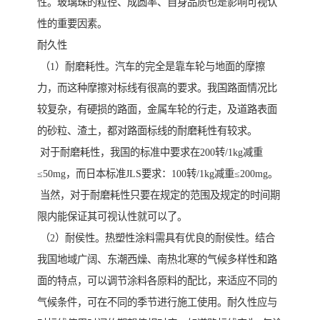
性。玻璃珠的粒径、成圆率、自身品质也是影响可视认
性的重要因素。
耐久性
（1）耐磨耗性。汽车的完全是靠车轮与地面的摩擦
力，而这种摩擦对标线有很高的要求。我国路面情况比
较复杂，有硬损的路面，金属车轮的行走，及道路表面
的砂粒、渣土，都对路面标线的耐磨耗性有较求。
对于耐磨耗性，我国的标准中要求在200转/1kg减重
≤50mg，而日本标准JLS要求：100转/1kg减重≤200mg。
当然，对于耐磨耗性只要在规定的范围及规定的时间期
限内能保证其可视认性就可以了。
（2）耐侯性。热塑性涂料需具有优良的耐侯性。结合
我国地域广阔、东潮西燥、南热北寒的气候多样性和路
面的特点，可以调节涂料各原料的配比，来适应不同的
气候条件，可在不同的季节进行施工使用。耐久性应与