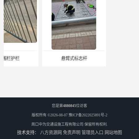
悬臂式标志杆
F型悬臂式交通标志杆
您是第
4880845
位访客
版权所有 ©2026-08-07
豫ICP备2022025891号-2
周口中为交通设施工程有限公司
保留所有权利.
技术支持：
八方资源网
免责声明
管理员入口
网站地图
道路交通标志牌
道路交通标志标线