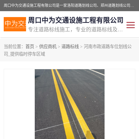
周口中为交通设施工程有限公司是一家洛阳道路划线公司、郑州道路划线公司、平顶山道路车位划线公司、开封车位划线公司、许昌道路车位划线公司、漯河道路车位划线公司，公司始终坚持“诚信、匠心、专注”的宗旨；我们的经营理念是：的服务。
周口中为交通设施工程有限公司
专注道路标线施工，专业的道路标线及交通设施施工服务商!
当前位置：
首页
>
供应商机
>
道路标线
> 河南市政道路车位划线公
交通道路标线
公路道路划线
司_提供临时停车区域
道路标线划线
马路标线
道路标线
道路划线