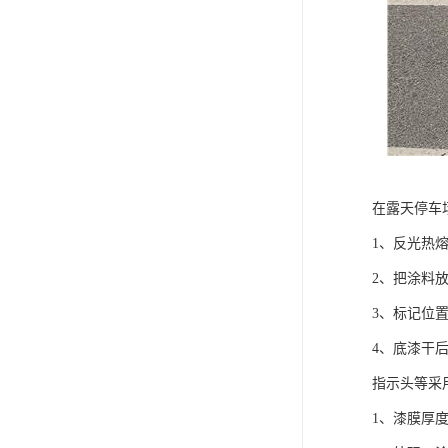
在露天停车
1、反光热
2、把涂料
3、标记位
4、底漆干
指示头等采
1、漆膜厚度：1