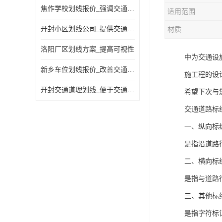
焦作学校划线报价_强调交通规则
适用范围
开封小区划线公司_提供交通信息
材质
洛阳厂区划线方案_提高可视性
中为交通设
新乡车位划线报价_改善交通效率
施工程的设
开封交通道理划线_便于交通管理
希望下次与
交通道路标
一、纵向标
是指沿道路
二、横向标
是指与道路
三、其他标
是指字符标