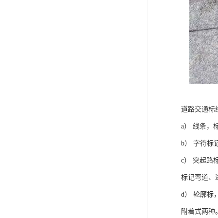
道路交通标
a） 线条
b） 字符
c） 突起
标记弯道、
d） 轮廓
附着式两种