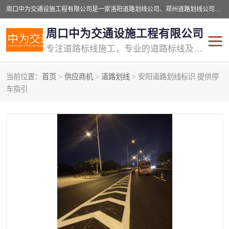
周口中为交通设施工程有限公司是一家洛阳道路划线公司、郑州道路划线公司、平顶山道路车位划线公司、开封车位划线公司、许昌道路车位划线公司、漯河道路车位划线公司，公司始终坚持“诚信、匠心、专注”的宗旨；我们的经营理念是：的服务。
周口中为交通设施工程有限公司
专注道路标线施工，专业的道路标线及交通设施施工服务商!
当前位置：
首页
>
供应商机
>
道路划线
> 安阳道路划线标识 提供停
交通道路标线
公路道路划线
车指引
道路标线划线
马路标线
道路标线
道路划线