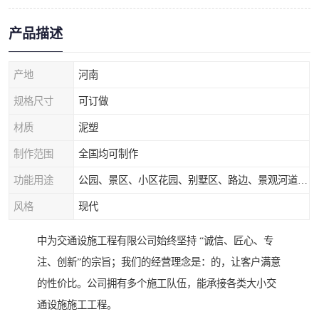
产品描述
产地
河南
规格尺寸
可订做
材质
泥塑
制作范围
全国均可制作
功能用途
公园、景区、小区花园、别墅区、路边、景观河道、水库堤坝、市政桥梁、公路交通和园林景观装饰工程等
风格
现代
中为交通设施工程有限公司始终坚持 “诚信、匠心、专
注、创新”的宗旨；我们的经营理念是：的，让客户满意
的性价比。公司拥有多个施工队伍，能承接各类大小交
通设施施工工程。