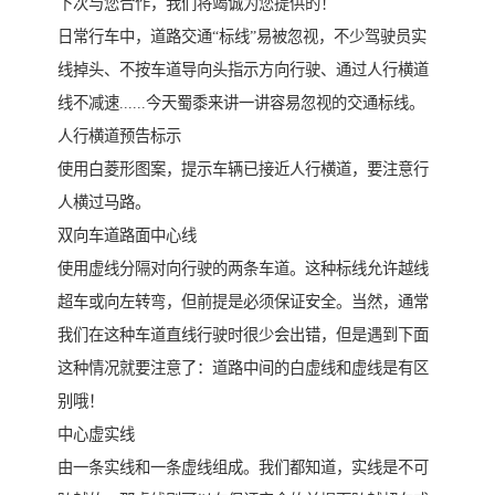
下次与您合作，我们将竭诚为您提供的！
日常行车中，道路交通“标线”易被忽视，不少驾驶员实
线掉头、不按车道导向头指示方向行驶、通过人行横道
线不减速......今天蜀黍来讲一讲容易忽视的交通标线。
人行横道预告标示
使用白菱形图案，提示车辆已接近人行横道，要注意行
人横过马路。
双向车道路面中心线
使用虚线分隔对向行驶的两条车道。这种标线允许越线
超车或向左转弯，但前提是必须保证安全。当然，通常
我们在这种车道直线行驶时很少会出错，但是遇到下面
这种情况就要注意了：道路中间的白虚线和虚线是有区
别哦！
中心虚实线
由一条实线和一条虚线组成。我们都知道，实线是不可