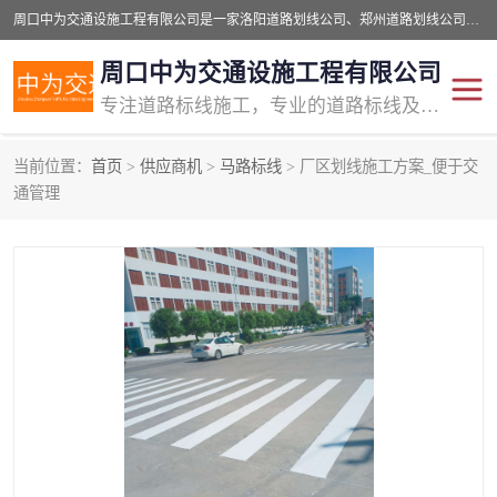
周口中为交通设施工程有限公司是一家洛阳道路划线公司、郑州道路划线公司、平顶山道路车位划线公司、开封车位划线公司、许昌道路车位划线公司、漯河道路车位划线公司，公司始终坚持“诚信、匠心、专注”的宗旨；我们的经营理念是：的服务。
周口中为交通设施工程有限公司
专注道路标线施工，专业的道路标线及交通设施施工服务商!
当前位置：
首页
>
供应商机
>
马路标线
> 厂区划线施工方案_便于交
交通道路标线
公路道路划线
通管理
道路标线划线
马路标线
道路标线
道路划线