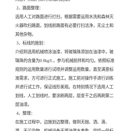
2、路面整理：
选用人工对路面进行打扫，根据需要运用水洗和森林灭
火器吹扫路面，划线前路面有必要打扫洁净，无尘土和
其他杂物。
3、标线的施划：
介绍到选用机械喷涂油漆，将玻璃珠添加在油漆中，玻
璃珠的含量为0.8kg/L，参与机械前拌和均匀。依照标准
规则的运用数量进行试喷并调整运用数量，直至满意标
准需求，方可进行正式施工。施工前对操作手进行训练
并进行试工作，保证线形美观。在特别情况下选用人工
划线，人工划线时，要涂刷两层，层变干之后再刷第二
层油漆。
4、整理：
在施工过程中，边施划边整理，做到无抛、洒、滴、
漏，无污染物，机械设备无漏油漏水表象。完结一段标