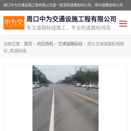
周口中为交通设施工程有限公司是一家洛阳道路划线公司、郑州道路划线公司、平顶山道路车位划线公司、开封车位划线公司、许昌道路车位划线公司、漯河道路车位划线公司，公司始终坚持“诚信、匠心、专注”的宗旨；我们的经营理念是：的服务。
周口中为交通设施工程有限公司
专注道路标线施工，专业的道路标线及交通设施施工服务商!
当前位置：
首页
>
供应商机
>
交通道路标线
> 商丘交通道路标线报
交通道路标线
公路道路划线
价_常温标线
道路标线划线
马路标线
道路标线
道路划线