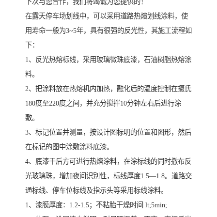
下次与您合作，我们将竭诚为您提供的！
在露天停车场划线中，可以采用道路热熔划线涂料，使
用寿命一般为3~5年，具有很强的反光性，其施工流程如
下：
1、反光热熔标线，采用玻璃微珠底漆，石油树脂热熔涂
料。
2、把涂料放在热熔机内加热，融化后的温度控制在摄氏
180度至220度之间，并充分搅拌10分钟左右后进行涂
敷。
3、标记位置并测量，按设计图标明的位置和图形，然后
在标记的图中涂敷涂料底漆。
4、底漆干后方可进行热熔涂料，在涂标线的同时撒布反
光玻璃珠，增加夜间识别性，标线厚度1.5—1.8。道路交
通标线、停车位标线及指示头等采用标线涂料。
1、漆膜厚度：1.2-1.5；不粘胎干燥时间 lt;5min;