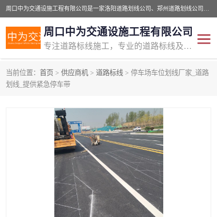
周口中为交通设施工程有限公司是一家洛阳道路划线公司、郑州道路划线公司、平顶山道路车位划线公司、开封车位划线公司、许昌道路车位划线公司、漯河道路车位划线公司，公司始终坚持“诚信、匠心、专注”的宗旨；我们的经营理念是：的服务。
周口中为交通设施工程有限公司
专注道路标线施工，专业的道路标线及交通设施施工服务商!
当前位置：
首页
>
供应商机
>
道路标线
> 停车场车位划线厂家_道路
交通道路标线
公路道路划线
划线_提供紧急停车带
道路标线划线
马路标线
道路标线
道路划线