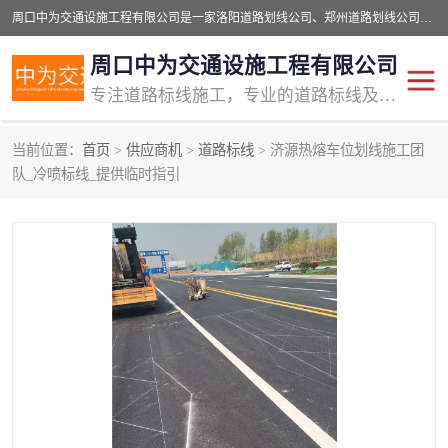
周口中为交通设施工程有限公司是一家洛阳道路划线公司、郑州道路划线公司、平顶山道路车位划线公司、开封车位划线公司、许昌道路车位划线公司、漯河道路车位划线公司，公司始终坚持“诚信、匠心、专注”的宗旨；我们的经营理念是：的服务。
周口中为交通设施工程有限公司
专注道路标线施工，专业的道路标线及交通设施施工服务商!
当前位置：
首页
>
供应商机
>
道路标线
> 济源热熔车位划线施工团
交通道路标线
公路道路划线
队_冷喷标线_提供临时指引
道路标线划线
马路标线
道路标线
道路划线