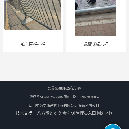
铁艺围栏护栏
悬臂式标志杆
您是第
4881629
位访客
版权所有 ©2026-08-08
豫ICP备2022025891号-2
周口中为交通设施工程有限公司
保留所有权利.
技术支持：
八方资源网
免责声明
管理员入口
网站地图
F型悬臂式交通标志杆
道路交通标志牌