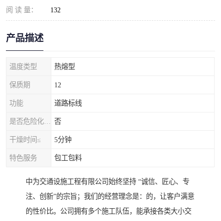
阅 读 量：
132
产品描述
温度类型
热熔型
保质期
12
功能
道路标线
是否危险化学品
否
干燥时间≤
5分钟
特色服务
包工包料
中为交通设施工程有限公司始终坚持 “诚信、匠心、专
注、创新”的宗旨；我们的经营理念是：的，让客户满意
的性价比。公司拥有多个施工队伍，能承接各类大小交