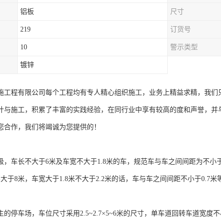
铝板
尺寸
219
订货号
10
警示类型
镀锌
施工程有限公司每个工程均有专人精心组织施工，业务上精益求精，我们
计与施工，积累了丰富的实践经验，在同行业中享有较高的度和声誉，并
您合作，我们将竭诚为您提供的！
，车长不大于6米及车宽不大于1.8米的车，规范车与车之间间距为不小于0
不大于8米，车宽大于1.8米不大于2.2米的话，车与车之间间距不小于0.
的停车场，车位尺寸采用2.5~2.7×5~6米的尺寸，单车道回转车道宽度