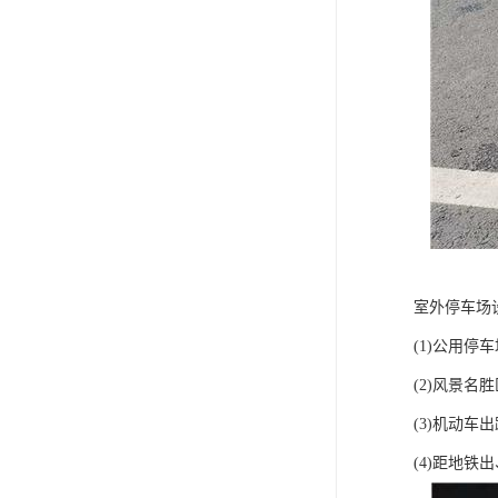
室外停车场
(1)公用停
(2)风景名
(3)机动车
(4)距地铁