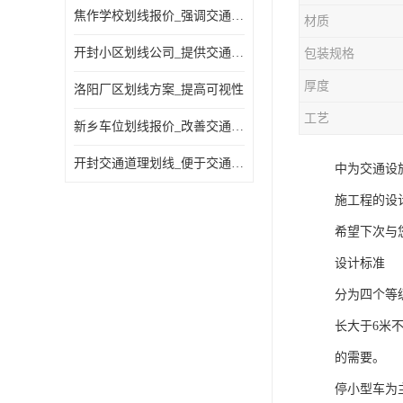
焦作学校划线报价_强调交通规则
材质
开封小区划线公司_提供交通信息
包装规格
厚度
洛阳厂区划线方案_提高可视性
工艺
新乡车位划线报价_改善交通效率
开封交通道理划线_便于交通管理
中为交通设
施工程的设
希望下次与
设计标准
分为四个等级
长大于6米
的需要。
停小型车为主