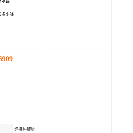
商水县
线多少钱
6909
焊接热镀锌