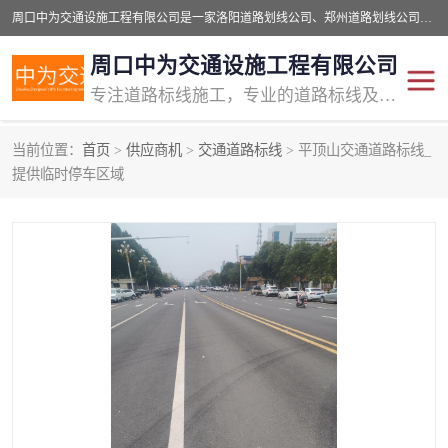
周口中为交通设施工程有限公司是一家洛阳道路划线公司、郑州道路划线公司、平顶山道路车位划线公司、开封车位划线公司、许昌道路车位划线公司、漯河道路车位划线公司，公司始终坚持“诚信、匠心、专注”的宗旨；我们的经营理念是：的服务。
周口中为交通设施工程有限公司
专注道路标线施工，专业的道路标线及交通设施施工服务商!
当前位置：
首页
>
供应商机
>
交通道路标线
> 平顶山交通道路标线_
交通道路标线
公路道路划线
提供临时停车区域
道路标线划线
马路标线
道路标线
道路划线