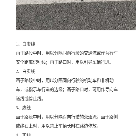
1、白虚线
画于路段中时，用以分隔同向行驶的交通流或作为行车
安全距离识别线；画于路口时，用以引导车辆行进。
2、白实线
画于路段中时，用以分隔同向行驶的机动车和非机动
车，或指示车行道的边缘；画于路口时，可用作导向车
道线或停止线。
3、虚线
画于路段中时，用以分隔对向行驶的交通流；画于路侧
或缘石上时，用以禁止车辆长时在路边停放。
4、实线