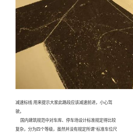
减速标线:用来提示大家此路段应该减速前进，小心驾
驶。
国内建筑规范中对车库、停车场设计标准规定得比较
复杂，分为四个等级，虽然并没有规定所谓“标准车位尺