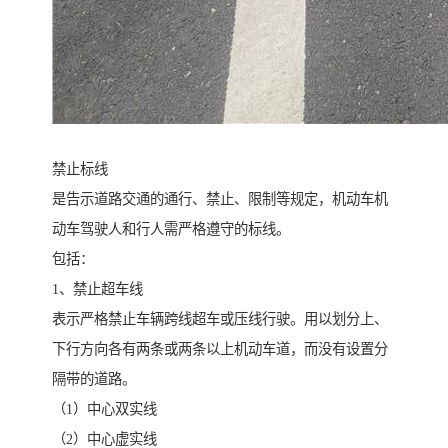
禁止标线
是告示道路交通的通行、禁止、限制等规定，机动车机
动车驾驶人和行人需严格遵守的标线。
包括：
1、禁止超车线
表示严格禁止车辆跨线超车或压线行驶。用以划分上、
下行方向各有两条或两条以上机动车道，而没有设置分
隔带的道路。
（1）中心双实线
（2）中心虚实线