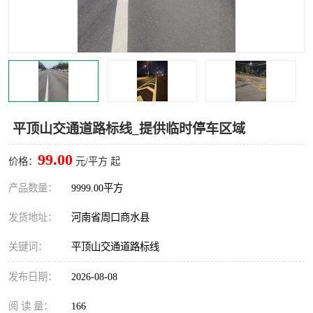
平顶山交通道路标线_提供临时停车区域
99.00
价格：
元/平方 起
产品数量：
9999.00平方
发货地址：
河南省周口商水县
关键词：
平顶山交通道路标线
发布日期：
2026-08-08
阅 读 量：
166