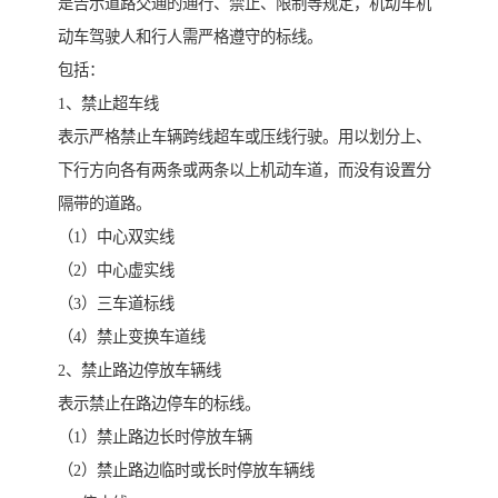
是告示道路交通的通行、禁止、限制等规定，机动车机
动车驾驶人和行人需严格遵守的标线。
包括：
1、禁止超车线
表示严格禁止车辆跨线超车或压线行驶。用以划分上、
下行方向各有两条或两条以上机动车道，而没有设置分
隔带的道路。
（1）中心双实线
（2）中心虚实线
（3）三车道标线
（4）禁止变换车道线
2、禁止路边停放车辆线
表示禁止在路边停车的标线。
（1）禁止路边长时停放车辆
（2）禁止路边临时或长时停放车辆线