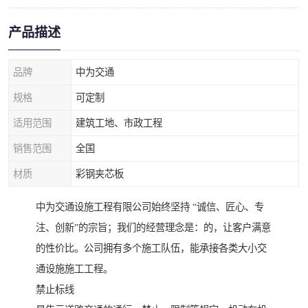
产品描述
品牌
中为交通
规格
可定制
适用范围
建筑工地、市政工程
销售范围
全国
材质
彩钢夹芯板
中为交通设施工程有限公司始终坚持 “诚信、匠心、专
注、创新”的宗旨；我们的经营理念是：的，让客户满意
的性价比。公司拥有多个施工队伍，能承接各类大小交
通设施施工工程。
禁止标线