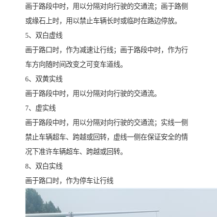
画于路段中时，用以分隔对向行驶的交通流；画于路侧
或缘石上时，用以禁止车辆长时或临时在路边停放。
5、双白虚线
画于路口时，作为减速让行线；画于路段中时，作为行
车方向随时间改变之可变车道线。
6、双黄实线
画于路段中时，用以分隔对向行驶的交通流。
7、虚实线
画于路段中时，用以分隔对向行驶的交通流；实线一侧
禁止车辆超车、跨越或回转，虚线一侧在保证安全的情
况下准许车辆超车、跨越或回转。
8、双白实线
画于路口时，作为停车让行线