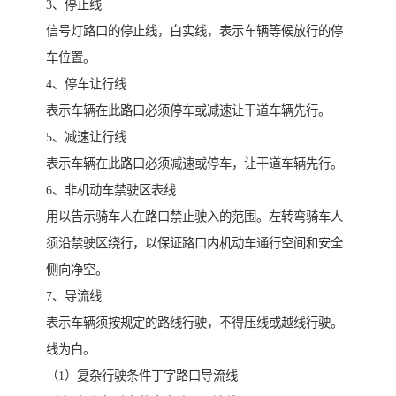
3、停止线
信号灯路口的停止线，白实线，表示车辆等候放行的停
车位置。
4、停车让行线
表示车辆在此路口必须停车或减速让干道车辆先行。
5、减速让行线
表示车辆在此路口必须减速或停车，让干道车辆先行。
6、非机动车禁驶区表线
用以告示骑车人在路口禁止驶入的范围。左转弯骑车人
须沿禁驶区绕行，以保证路口内机动车通行空间和安全
侧向净空。
7、导流线
表示车辆须按规定的路线行驶，不得压线或越线行驶。
线为白。
（1）复杂行驶条件丁字路口导流线