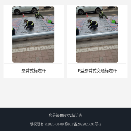
悬臂式标志杆
F型悬臂式交通标志杆
您是第
4893772
位访客
版权所有 ©2026-08-09
豫ICP备2022025891号-2