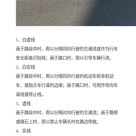
1、白虚线
画于路段中时，用以分隔同向行驶的交通流或作为行车
安全距离识别线；画于路口时，用以引导车辆行进。
2、白实线
画于路段中时，用以分隔同向行驶的机动车和非机动
车，或指示车行道的边缘；画于路口时，可用作导向车
道线或停止线。
3、虚线
画于路段中时，用以分隔对向行驶的交通流；画于路侧
或缘石上时，用以禁止车辆长时在路边停放。
4、实线