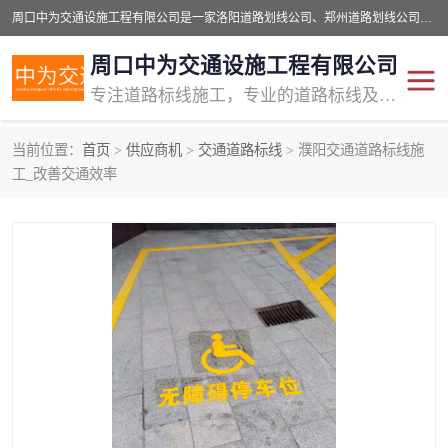
周口中为交通设施工程有限公司是一家洛阳道路划线公司、郑州道路划线公司、平顶山道路车位划线公司、开封车位划线公司、许昌道路车位划线公司、漯河道路车位划线公司，公司始终坚持“诚信、匠心、专注”的宗旨；我们的经营理念是：的服务。
周口中为交通设施工程有限公司
专注道路标线施工，专业的道路标线及交通设施施工服务商!
当前位置：
首页
>
供应商机
>
交通道路标线
> 濮阳交通道路标线施
交通道路标线
公路道路划线
工_改善交通效率
道路标线划线
马路标线
道路标线
道路划线