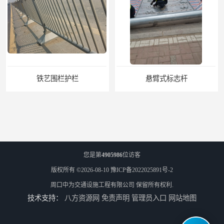
悬臂式标志杆
您是第
4905986
位访客
版权所有 ©2026-08-10
豫ICP备2022025891号-2
周口中为交通设施工程有限公司
保留所有权利.
技术支持：
八方资源网
免责声明
管理员入口
网站地图
F型悬臂式交通标志杆
道路交通标志牌