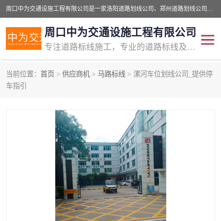
周口中为交通设施工程有限公司是一家洛阳道路划线公司、郑州道路划线公司、平顶山道路车位划线公司、开封车位划线公司、许昌道路车位划线公司、漯河道路车位划线公司，公司始终坚持“诚信、匠心、专注”的宗旨；我们的经营理念是：的服务。
周口中为交通设施工程有限公司
专注道路标线施工，专业的道路标线及交通设施施工服务商!
当前位置：
首页
>
供应商机
>
马路标线
> 漯河车位划线公司_提供停
交通道路标线
公路道路划线
车指引
道路标线划线
马路标线
道路标线
道路划线