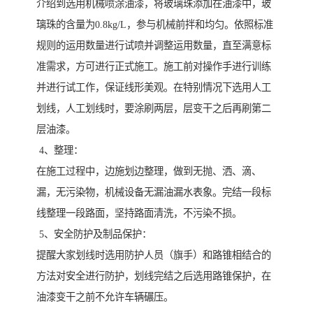
介绍到选用机械喷涂油漆，将玻璃珠添加在油漆中，玻
璃珠的含量为0.8kg/L，参与机械前拌和均匀。依照标准
规则的运用数量进行试喷并调整运用数量，直至满意标
准需求，方可进行正式施工。施工前对操作手进行训练
并进行试工作，保证线形美观。在特别情况下选用人工
划线，人工划线时，要涂刷两层，层变干之后再刷第二
层油漆。
4、整理：
在施工过程中，边施划边整理，做到无抛、洒、滴、
漏，无污染物，机械设备无漏油漏水表象。完结一段标
线整理一段路面，坚持路面清洗，不污染不损。
5、安全防护及制品保护：
提醒大家划线时选用防护人员（旗手）和路锥相结合的
方法对安全进行防护，划线完结之后选用路锥保护，在
油漆变干之前不允许车辆碾压。